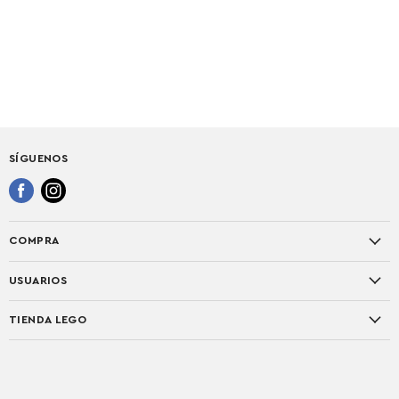
SÍGUENOS
Encuéntrenos
Encuéntrenos
en
en
Facebook
Instagram
COMPRA
Temas
USUARIOS
Interés
SU CUENTA
Exclusivos
TIENDA LEGO
HISTORIAL DE PEDIDOS
Nuevos
PQR
NEWSLETTER
Adultos
DEVOLUCIONES
PROGRAMA ELITE
Hogar
NOSOTROS